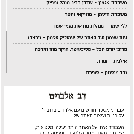
משפחת אגמון – שדרן רדיו, מנהל ומפיק
משפחת חיטמן – מוזיקאי ויוצר
ללי שמר – מנהלת מורשת נעמי שמר
ענת עצמון (על האתר של שמוליק עצמון – וירצר)
פרופ' יורם יובל – פסיכיאטר, חוקר מוח ומרצה
אילנית – זמרת
ורד מוסנזון – סופרת
ארקדי דוכין – מוזיקאי ויוצר
אביהו מדינה – מוזיקאי ויוצר
יענקל'ה רוטבליט – איש כותב
עבדתי מספר חודשים עם אלדד בוברוביץ'
על בניית ועיצוב האתר שלי.
צדי צרפתי – במאי תיאטרון וטלוויזיה
העבודה איתו על האתר היתה יעילה ומקצועית,
אבי בללי – מוזיקאי ויוצר
יצירתית מאוד, מסורה לחלוטין ונעימה ביותר.