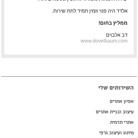
פיטר רוט – מוזיקאי ויוצר
אלדד היה פנוי וזמין תמיד לתת שירות.
דודי לוי – מוזיקאי, גיטריסט ויוצר
ממליץ בחום!
דב אלבוים
הצג עוד המלצות >>
www.dovelbaum.com
השירותים שלי
אפיון אתרים
עיצוב ובניית אתרים
אתרי תדמית
מיתוג ועיצוב גרפי