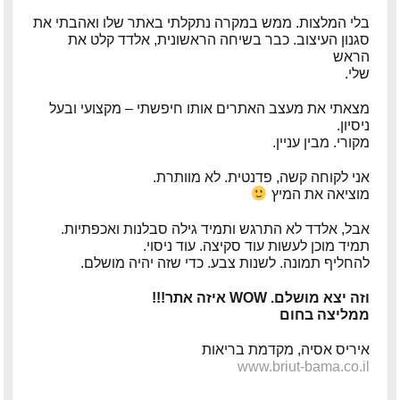
בלי המלצות. ממש במקרה נתקלתי באתר שלו ואהבתי את
פיטר רוט – מוזיקאי ויוצר
סגנון העיצוב. כבר בשיחה הראשונית, אלדד קלט את
הראש
דודי לוי – מוזיקאי, גיטריסט ויוצר
שלי.
הצג עוד המלצות >>
מצאתי את מעצב האתרים אותו חיפשתי – מקצועי ובעל
ניסיון.
מקורי. מבין עניין.
אני לקוחה קשה, פדנטית. לא מוותרת.
מוציאה את המיץ
אבל, אלדד לא התרגש ותמיד גילה סבלנות ואכפתיות.
תמיד מוכן לעשות עוד סקיצה. עוד ניסוי.
להחליף תמונה. לשנות צבע. כדי שזה יהיה מושלם.
וזה יצא מושלם. WOW איזה אתר!!!
ממליצה בחום
איריס אסיה, מקדמת בריאות
www.briut-bama.co.il