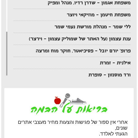
משפחת אגמון – שדרן רדיו, מנהל ומפיק
משפחת חיטמן – מוזיקאי ויוצר
ללי שמר – מנהלת מורשת נעמי שמר
ענת עצמון (על האתר של שמוליק עצמון – וירצר)
פרופ' יורם יובל – פסיכיאטר, חוקר מוח ומרצה
אילנית – זמרת
ורד מוסנזון – סופרת
ארקדי דוכין – מוזיקאי ויוצר
אביהו מדינה – מוזיקאי ויוצר
יענקל'ה רוטבליט – איש כותב
אחרי אין ספור של פגישות והצעות מחיר מעצבי אתרים
צדי צרפתי – במאי תיאטרון וטלוויזיה
שונים,
הגעתי לאלדד.
אבי בללי – מוזיקאי ויוצר