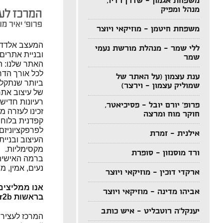
משפחת אגמון – שדרן רדיו,
מנהל ומפיק
משפחת חיטמן – מוזיקאי ויוצר
ללי שמר – מנהלת מורשת נעמי
ובניית אתרים, 
שמר
האתר שלנו: ה
לכל אורך הדר
ענת עצמון (על האתר של
ביותר שנתקלנו
שמוליק עצמון – וירצר)
של עיצוב אתר
רעיונות חדישי
פרופ' יורם יובל – פסיכיאטר,
זכינו לעזרה מ
חוקר מוח ומרצה
קפדנית בלוחו
לפרפקציוניזם
אילנית – זמרת
העיצוב ובניית
מקסימליות.
ורד מוסנזון – סופרת
ברמה האישית,
נעים, אמין, מ
ארקדי דוכין – מוזיקאי ויוצר
אנו ממליצים
אביהו מדינה – מוזיקאי ויוצר
בראשות Atar2b ימשיכו לעשות חיל.
יענקל'ה רוטבליט – איש כותב
המרכז לעצירת