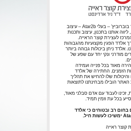
המעצב אלדד בוברוביץ' – בעלי Atar2b – עיצוב
ליווה אותנו בתכנון, עיצוב ותכנות
מרכז לעצירת קוצר הראייה.
ך אלדד הפגין מקצועיות מהגבוהות
. אלדד ניחן ביכולות גבוהה ביותר
ים מודרני ונקי יחד עם שפע של
ם.
הירה מאוד בכל פנייה ועמידה
ת הזמנים. החתירה של אלדד
 והיכולות שלו להחיש את תהליך
 הא
תר הובילו מבחינתנו לתוצאות
 זכינו לעבוד עם אדם סבלני מאוד,
סייע בכל עת וזמין תמיד.
 בחום רב ובטוחים כי אלדד
 קוצר ראייה