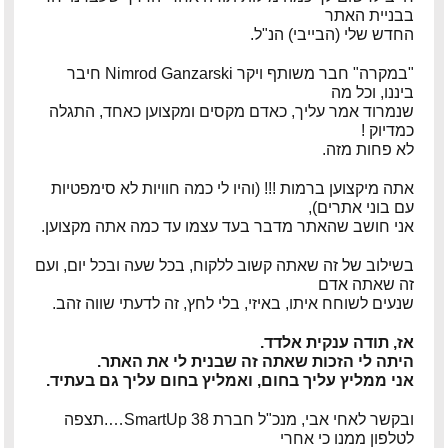
בבניית האתר
פיטר רוט – מוזיקאי ויוצר
החדש שלי (הבייבי) הנ"ל.
דודי לוי – מוזיקאי, גיטריסט ויוצר
"במקרה" חבר משותף ויקר Nimrod Ganzarski חיבר
ביננו, וכל מה
שנמרוד אמר עליך, כאדם מקסים ומקצוען כאחד, התגלה
הצג עוד המלצות >>
כמדיוק !
לא פחות מזה.
אתה מיקצוען ברמות !!! (והיו לי כמה חוויות לא סימפטיות
עם בוני אתרים),
אני חושב שהאתר מדבר בעד עצמו עד כמה אתה מקצוען.
בשילוב של זה שאתה קשוב ללקוח, בכל שעה ובכל יום, ועם
זה שאתה אדם
שנעים לשוחח איתו, באיזי, בלי לחץ, זה לדעתי שווה זהב.
אז, תודה ענקית אלדד.
היתה לי הזכות שאתה זה שבנית לי את האתר.
אני ממליץ עליך בחום, ואמליץ בחום עליך גם בעתיד.
ובקשר לאחי אבי, מנכ"ל חברת SmartUp 38….תצפה
לטלפון ממנו כי אחרי