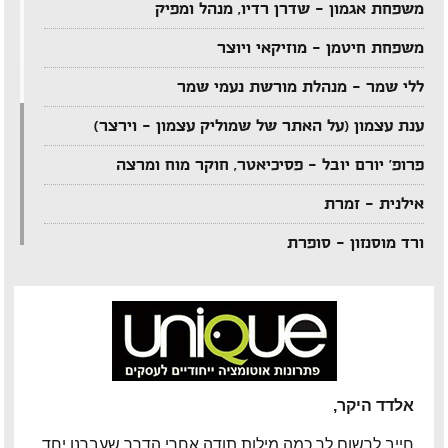
משפחת אגמון – שדרן רדיו, מנהל ומפיק
משפחת חיטמן – מוזיקאי ויוצר
ללי שמר – מנהלת מורשת נעמי שמר
ענת עצמון (על האתר של שמוליק עצמון – וירצר)
פרופ' יורם יובל – פסיכיאטר, חוקר מוח ומרצה
אילנית – זמרת
ורד מוסנזון – סופרת
ארקדי דוכין – מוזיקאי ויוצר
אביהו מדינה – מוזיקאי ויוצר
יענקל'ה רוטבליט – איש כותב
צדי צרפתי – במאי תיאטרון וטלוויזיה
אלדד היקר,
אבי בללי – מוזיקאי ויוצר
חייב לרשום לך כמה מילות תודה אחרי הדרך שעברנו יחד