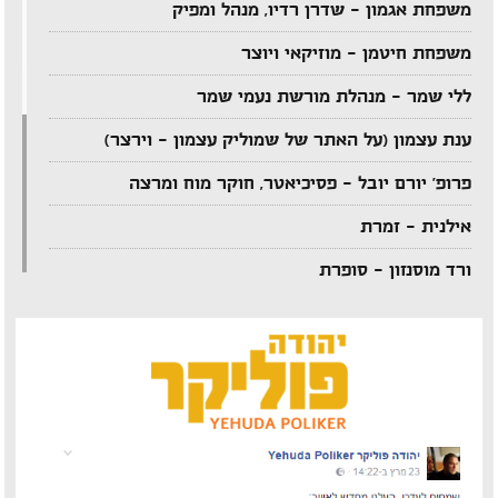
משפחת אגמון – שדרן רדיו, מנהל ומפיק
משפחת חיטמן – מוזיקאי ויוצר
ללי שמר – מנהלת מורשת נעמי שמר
ענת עצמון (על האתר של שמוליק עצמון – וירצר)
פרופ' יורם יובל – פסיכיאטר, חוקר מוח ומרצה
אילנית – זמרת
ורד מוסנזון – סופרת
ארקדי דוכין – מוזיקאי ויוצר
אביהו מדינה – מוזיקאי ויוצר
יענקל'ה רוטבליט – איש כותב
צדי צרפתי – במאי תיאטרון וטלוויזיה
אבי בללי – מוזיקאי ויוצר