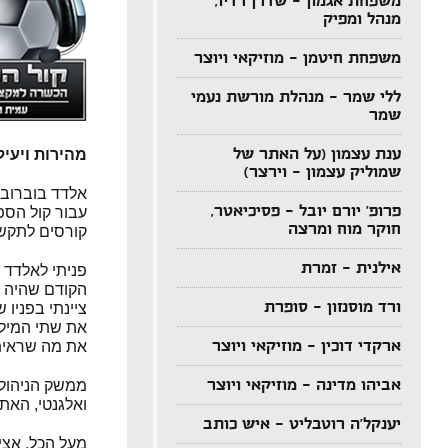
משפחת אגמון – שדרן רדיו,
מנהל ומפיק
משפחת חיטמן – מוזיקאי ויוצר
ללי שמר – מנהלת מורשת נעמי
שמר
ענת עצמון (על האתר של
מהירות ויעילות –
שמוליק עצמון – וירצר)
פרופ' יורם יובל – פסיכיאטר,
עבור קול הספ
חוקר מוח ומרצה
קורסים לתקש
אילנית – זמרת
פניתי לאלדד 
הקודם שהיה א
ורד מוסנזון – סופרת
ציינתי בפניו 
את שתי המילי
ארקדי דוכין – מוזיקאי ויוצר
את מה שראיתי
אביהו מדינה – מוזיקאי ויוצר
ממשק הניהול י
ואלגנטי, האתר 
יענקל'ה רוטבליט – איש כותב
מעל הכל, אציי