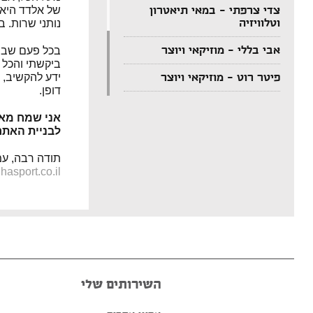
של אלדד היא
צדי צרפתי – במאי תיאטרון
וטלוויזיה
נותני שרות. ב
אבי בללי – מוזיקאי ויוצר
בכל פעם שבי
ביקשתי והכל 
ידע להקשיב, 
פיטר רוט – מוזיקאי ויוצר
דופן.
דודי לוי – מוזיקאי, גיטריסט
ויוצר
לבניית האתר
הצג עוד המלצות >>
תודה רבה, עמ
asport.co.il
השירותים שלי