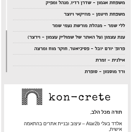
משפחת אגמון – שדרן רדיו, מנהל ומפיק
משפחת חיטמן – מוזיקאי ויוצר
ללי שמר – מנהלת מורשת נעמי שמר
ענת עצמון (על האתר של שמוליק עצמון – וירצר)
פרופ' יורם יובל – פסיכיאטר, חוקר מוח ומרצה
אילנית – זמרת
ורד מוסנזון – סופרת
ארקדי דוכין – מוזיקאי ויוצר
אביהו מדינה – מוזיקאי ויוצר
יענקל'ה רוטבליט – איש כותב
תודה מכל הלב
,
צדי צרפתי – במאי תיאטרון וטלוויזיה
אלדד בעלי Atar2b – עיצוב ובניית אתרים בהתאמה
אישית,
אבי בללי – מוזיקאי ויוצר