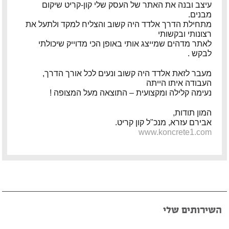
עיצב ובנה את האתר של העסק שלי קון-קריט שיקום
מבנים.
פיטר רוט – מוזיקאי ויוצר
מתחילת הדרך אלדד היה קשוב והצליח למקד ולתעל את
רצונותי ובקשותי
דודי לוי – מוזיקאי, גיטריסט ויוצר
לאתר מדהים שמייצג אותי באופן הכי מדוייק שיכולתי
לבקש .
הצג עוד המלצות >>
מעבר לזאת אלדד היה קשוב ונעים לכל אורך הדרך,
העבודה איתו הייתה
נעימה קלילה ומקצועית – התוצאה מעל המצופה !
המון תודות,
אבירם עזרא, מנכ"ל קון קריט.
www.koncrete1.com
השירותים שלי