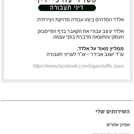
פיטר רוט – מוזיקאי ויוצר
אלדד המדהים ביצע עבודה מדויקת ויצירתית.
דודי לוי – מוזיקאי, גיטריסט ויוצר
אלדד עיצב עבורי את הקאבר בדף הפייסבוק
הצג עוד המלצות >>
העסקי והתוצאה מדברת בפני עצמה.
ממליץ מאוד על אלדד.
עו"ד ישגב אבידר – עו"ד לענייני תעבורה
https://www.facebook.com/isgav.traffic.laws
השירותים שלי
אפיון אתרים