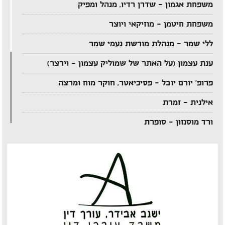
משפחת אגמון – שדרן רדיו, מנהל ומפיק
משפחת חיטמן – מוזיקאי ויוצר
ללי שמר – מנהלת מורשת נעמי שמר
ענת עצמון (על האתר של שמוליק עצמון – וירצר)
פרופ' יורם יובל – פסיכיאטר, חוקר מוח ומרצה
אילנית – זמרת
ורד מוסנזון – סופרת
ארקדי דוכין – מוזיקאי ויוצר
אביהו מדינה – מוזיקאי ויוצר
יענקל'ה רוטבליט – איש כותב
צדי צרפתי – במאי תיאטרון וטלוויזיה
אבי בללי – מוזיקאי ויוצר