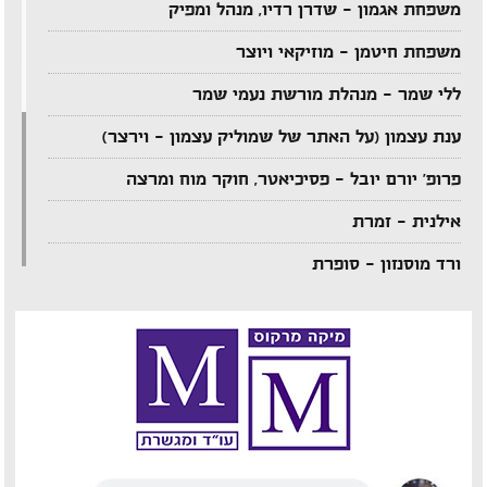
משפחת אגמון – שדרן רדיו, מנהל ומפיק
משפחת חיטמן – מוזיקאי ויוצר
ללי שמר – מנהלת מורשת נעמי שמר
ענת עצמון (על האתר של שמוליק עצמון – וירצר)
פרופ' יורם יובל – פסיכיאטר, חוקר מוח ומרצה
אילנית – זמרת
ורד מוסנזון – סופרת
ארקדי דוכין – מוזיקאי ויוצר
אביהו מדינה – מוזיקאי ויוצר
יענקל'ה רוטבליט – איש כותב
צדי צרפתי – במאי תיאטרון וטלוויזיה
אבי בללי – מוזיקאי ויוצר