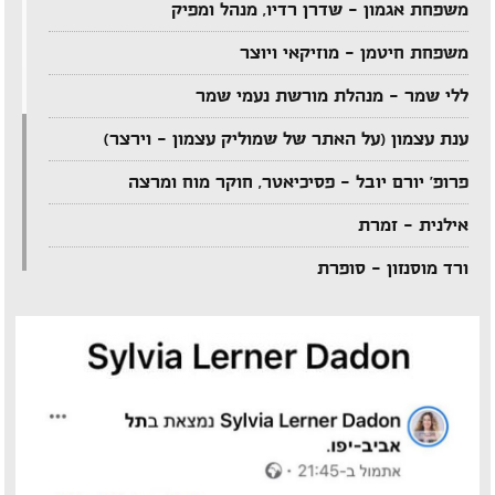
משפחת אגמון – שדרן רדיו, מנהל ומפיק
משפחת חיטמן – מוזיקאי ויוצר
ללי שמר – מנהלת מורשת נעמי שמר
ענת עצמון (על האתר של שמוליק עצמון – וירצר)
פרופ' יורם יובל – פסיכיאטר, חוקר מוח ומרצה
אילנית – זמרת
ורד מוסנזון – סופרת
ארקדי דוכין – מוזיקאי ויוצר
אביהו מדינה – מוזיקאי ויוצר
יענקל'ה רוטבליט – איש כותב
צדי צרפתי – במאי תיאטרון וטלוויזיה
אבי בללי – מוזיקאי ויוצר