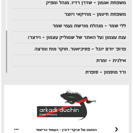
משפחת אגמון – שדרן רדיו, מנהל ומפיק
משפחת חיטמן – מוזיקאי ויוצר
ללי שמר – מנהלת מורשת נעמי שמר
ענת עצמון (על האתר של שמוליק עצמון – וירצר)
פרופ' יורם יובל – פסיכיאטר, חוקר מוח ומרצה
אילנית – זמרת
ורד מוסנזון – סופרת
ארקדי דוכין – מוזיקאי ויוצר
אביהו מדינה – מוזיקאי ויוצר
יענקל'ה רוטבליט – איש כותב
צדי צרפתי – במאי תיאטרון וטלוויזיה
אבי בללי – מוזיקאי ויוצר