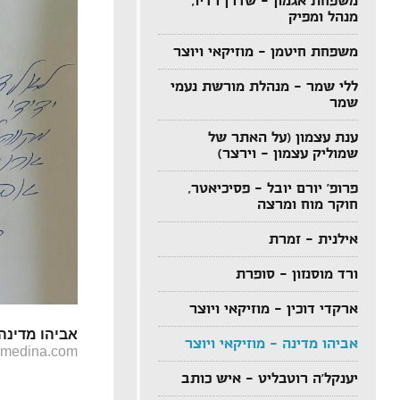
משפחת אגמון – שדרן רדיו,
מנהל ומפיק
משפחת חיטמן – מוזיקאי ויוצר
ללי שמר – מנהלת מורשת נעמי
שמר
ענת עצמון (על האתר של
שמוליק עצמון – וירצר)
פרופ' יורם יובל – פסיכיאטר,
חוקר מוח ומרצה
אילנית – זמרת
ורד מוסנזון – סופרת
ארקדי דוכין – מוזיקאי ויוצר
אביהו מדינה 
אביהו מדינה – מוזיקאי ויוצר
umedina.com
יענקל'ה רוטבליט – איש כותב