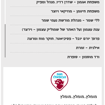
משפחת אגמון – שדרן רדיו, מנהל ומפיק
משפחת חיטמן – מוזיקאי ויוצר
ללי שמר – מנהלת מורשת נעמי שמר
ענת עצמון (על האתר של שמוליק עצמון – וירצר)
פרופ' יורם יובל – פסיכיאטר, חוקר מוח ומרצה
אילנית – זמרת
ורד מוסנזון – סופרת
ארקדי דוכין – מוזיקאי ויוצר
אביהו מדינה – מוזיקאי ויוצר
יענקל'ה רוטבליט – איש כותב
צדי צרפתי – במאי תיאטרון וטלוויזיה
מומלץ..מומלץ..מומלץ
אבי בללי – מוזיקאי ויוצר