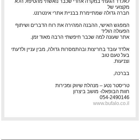
לאלדד הגעתי במקרה אחרי שכבר נואשתי מהטיפול הלא
מקצועי של
פיטר רוט – מוזיקאי ויוצר
חברה גדולה שמתיימרת בבניית אתרי אינטרנט.
דודי לוי – מוזיקאי, גיטריסט ויוצר
המפגש האישי, ההבנה המהירה את רוח הדברים ושיתוף
הפעולה הוליד
הצג עוד המלצות >>
אתר שעונה למה שכבר חיפשתי הרבה מאוד זמן.
אלדד עובד בחריצות ובהתמסרות גדולה, מבין עניין ולדעתי
בעל טעם טוב
וצניעות.
בברכה,
טריסטר נטע – מנהלת שיווק ומכירות
חוות הבופאלו- מושב ביצרון
054-2490146
www.bufalo.co.il