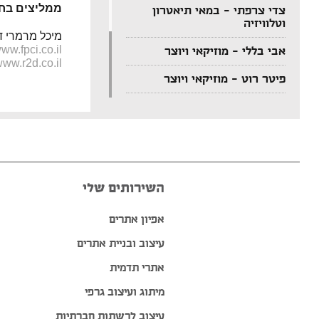
ממליצים בחו
צדי צרפתי – במאי תיאטרון
וטלוויזיה
מיכל מרמרי דו
ww.fpci.co.il
אבי בללי – מוזיקאי ויוצר
ww.r2d.co.il
פיטר רוט – מוזיקאי ויוצר
דודי לוי – מוזיקאי, גיטריסט
ויוצר
הצג עוד המלצות >>
השירותים שלי
אפיון אתרים
עיצוב ובניית אתרים
אתרי תדמית
מיתוג ועיצוב גרפי
עיצוב לרשתות חברתיות