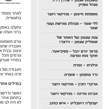
משפחת אגמון – שדרן רדיו,
מנהל ומפיק
לאחר מספר פג
משפחת חיטמן – מוזיקאי ויוצר
בתעשיית,
ללי שמר – מנהלת מורשת נעמי
נתקלנו באופן 
שמר
ברור העלה שז
ענת עצמון (על האתר של
גורם משמעותי
שמוליק עצמון – וירצר)
העובדה שהצי
עיצוב ובנית 
פרופ' יורם יובל – פסיכיאטר,
גורמים והכל
חוקר מוח ומרצה
במחיר אטרקטי
אילנית – זמרת
העבודה מול א
זכינו באתר אי
ורד מוסנזון – סופרת
במילים אחרות alue for our money
ארקדי דוכין – מוזיקאי ויוצר
כאשר נדרשנו 
אביהו מדינה – מוזיקאי ויוצר
בתחום אחר
לא היה לנו ס
יענקל'ה רוטבליט – איש כותב