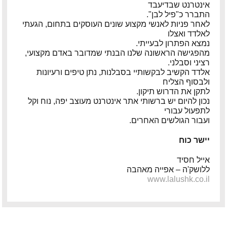
אינטרנט שבדיעבד
התברר כ"פיל לבן".
פיטר רוט – מוזיקאי ויוצר
לאחר פניות לאנשי מקצוע שונים העוסקים בתחום, הגעתי
לאלדד ואצלו
דודי לוי – מוזיקאי, גיטריסט ויוצר
נמצא הפתרון לבעייתי.
מהפגישה הראשונה שלנו הבנתי שמדובר באדם מקצועי,
הצג עוד המלצות >>
רציני וסבלני.
אלדד הקשיב לבקשותיי בסבלנות, נתן טיפים ורעיונות
ולבסוף הצליח
לתקן את הדרוש תיקון.
נכון להיום יש ברשותי אתר אינטרנט מעוצב יפה, נוח וקל
לתפעול עבורי
ועבור הגולשים האחרים.
יישר כוח
אייל חסיד
ללושק'ה – אפייה מאהבה
www.lalushk.co.il