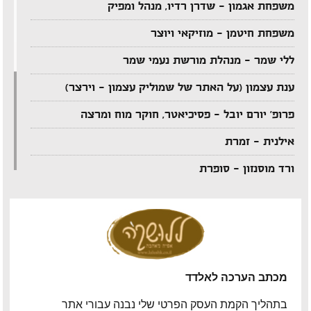
משפחת אגמון – שדרן רדיו, מנהל ומפיק
משפחת חיטמן – מוזיקאי ויוצר
ללי שמר – מנהלת מורשת נעמי שמר
ענת עצמון (על האתר של שמוליק עצמון – וירצר)
פרופ' יורם יובל – פסיכיאטר, חוקר מוח ומרצה
אילנית – זמרת
ורד מוסנזון – סופרת
ארקדי דוכין – מוזיקאי ויוצר
אביהו מדינה – מוזיקאי ויוצר
יענקל'ה רוטבליט – איש כותב
מכתב הערכה לאלדד
צדי צרפתי – במאי תיאטרון וטלוויזיה
אבי בללי – מוזיקאי ויוצר
בתהליך הקמת העסק הפרטי שלי נבנה עבורי אתר