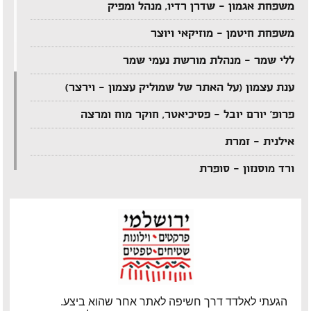
משפחת אגמון – שדרן רדיו, מנהל ומפיק
משפחת חיטמן – מוזיקאי ויוצר
ללי שמר – מנהלת מורשת נעמי שמר
ענת עצמון (על האתר של שמוליק עצמון – וירצר)
פרופ' יורם יובל – פסיכיאטר, חוקר מוח ומרצה
אילנית – זמרת
ורד מוסנזון – סופרת
ארקדי דוכין – מוזיקאי ויוצר
אביהו מדינה – מוזיקאי ויוצר
יענקל'ה רוטבליט – איש כותב
צדי צרפתי – במאי תיאטרון וטלוויזיה
הגעתי לאלדד דרך חשיפה לאתר אחר שהוא ביצע.
אבי בללי – מוזיקאי ויוצר