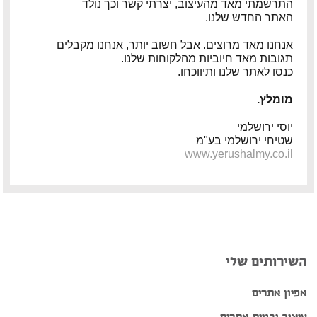
התרשמתי מאד מהעיצוב, יצרתי קשר וכך נולד
האתר החדש שלנו.
פיטר רוט – מוזיקאי ויוצר
אנחנו מאד מרוצים. אבל חשוב יותר, אנחנו מקבלים
דודי לוי – מוזיקאי, גיטריסט ויוצר
תגובות מאד חיוביות מהלקוחות שלנו.
כנסו לאתר שלנו ותיווכחו.
הצג עוד המלצות >>
מומלץ.
יוסי ירושלמי
שטיחי ירושלמי בע"מ
www.yerushalmy.co.il
השירותים שלי
אפיון אתרים
עיצוב ובניית אתרים