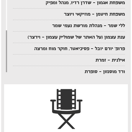
משפחת אגמון – שדרן רדיו, מנהל ומפיק
משפחת חיטמן – מוזיקאי ויוצר
ללי שמר – מנהלת מורשת נעמי שמר
ענת עצמון (על האתר של שמוליק עצמון – וירצר)
פרופ' יורם יובל – פסיכיאטר, חוקר מוח ומרצה
אילנית – זמרת
ורד מוסנזון – סופרת
ארקדי דוכין – מוזיקאי ויוצר
אביהו מדינה – מוזיקאי ויוצר
יענקל'ה רוטבליט – איש כותב
צדי צרפתי – במאי תיאטרון וטלוויזיה
אבי בללי – מוזיקאי ויוצר