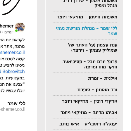
משפחת אגמון – שדרן רדיו,
מנהל ומפיק
משפחת חיטמן – מוזיקאי ויוצר
ללי שמר – מנהלת מורשת נעמי
שמר
ענת עצמון (על האתר של
שמוליק עצמון – וירצר)
פרופ' יורם יובל – פסיכיאטר,
חוקר מוח ומרצה
אילנית – זמרת
ורד מוסנזון – סופרת
ארקדי דוכין – מוזיקאי ויוצר
ללי שמר.
shemer.co.il
אביהו מדינה – מוזיקאי ויוצר
יענקל'ה רוטבליט – איש כותב