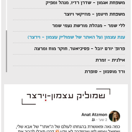
משפחת אגמון – שדרן רדיו, מנהל ומפיק
משפחת חיטמן – מוזיקאי ויוצר
ללי שמר – מנהלת מורשת נעמי שמר
ענת עצמון (על האתר של שמוליק עצמון – וירצר)
פרופ' יורם יובל – פסיכיאטר, חוקר מוח ומרצה
אילנית – זמרת
ורד מוסנזון – סופרת
ארקדי דוכין – מוזיקאי ויוצר
אביהו מדינה – מוזיקאי ויוצר
יענקל'ה רוטבליט – איש כותב
צדי צרפתי – במאי תיאטרון וטלוויזיה
אבי בללי – מוזיקאי ויוצר