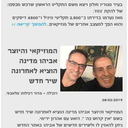
בעיר מגוריו חולון ויצא משם התקליט הראשון שרכש מכספו:
של להקת 'גזוז'.
מאז נערמו בדירתו כ-2,500 תקליטי וויניל ו-4500 דיסקים
והוא הפך למעצב אתרים של מוזיקאים…
להמשך קריאה >>
המוזיקאי והיוצר
אביהו מדינה
הוציא לאחרונה
שיר חדש
רוכ'לה – מדור רכילות 'מלאבס',
28/02/2019
המוזיקאי והיוצר אביהו מדינה הוציא לאחרונה שיר חדש
בשם "אין קדוש כה' ", דואט עם אהרון ירימי.
ניתן להאזין לו ולשירים חדשים של אביהו באתר החדש