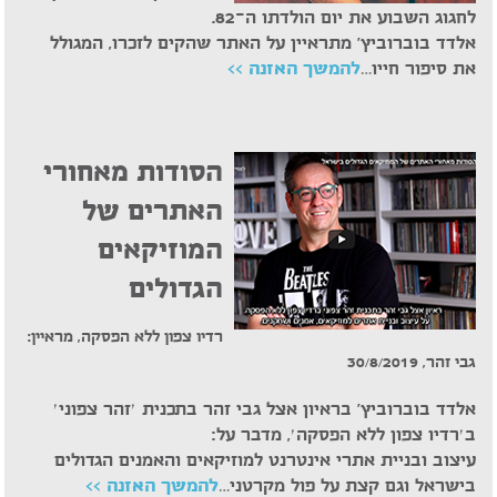
לחגוג השבוע את יום הולדתו ה-82.
אלדד בוברוביץ' מתראיין על האתר שהקים לזכרו, המגולל
את סיפור חייו…
להמשך האזנה >>
הסודות מאחורי
האתרים של
המוזיקאים
הגדולים
רדיו צפון ללא הפסקה, מראיין:
גבי זהר, 30/8/2019
אלדד בוברוביץ' בראיון אצל גבי זהר בתכנית ׳זהר צפוני׳
ב׳רדיו צפון ללא הפסקה׳, מדבר על:
עיצוב ובניית אתרי אינטרנט למוזיקאים והאמנים הגדולים
בישראל וגם קצת על פול מקרטני…
להמשך האזנה >>