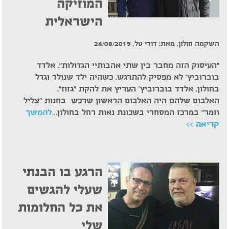
המוזיקה
הישראלית
השקמה חולון, מאת: דודי טל, 24/08/2019
"העיסוק הזה מחבר בין שתי אהבותיי הגדולות". אלדד
בוברוביץ' לא מפסיק להתרגש. כשהיה ילד שנולד וגדל
בחולון, אלדד בוברוביץ' העריץ את להקת "גזוז".
האלבום שלהם היה האלבום הראשון שרכש בחנות "צליל
וזמר" במרכז המסחרי בשכונת נאות רחל בחולון…
להמשך
קריאה >>
הרגע בו הבנתי
שעלי להגשים
את כל החלומות
שלי